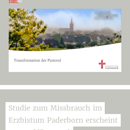
hier
Studie
zum
Missbrauch
im
Erzbistum
Paderborn
erscheint