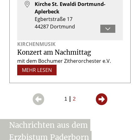
Kirche St. Ewaldi Dortmund-
Aplerbeck
Egbertstraße 17
44287
Dortmund
Herr Christopher Bönninghoff
KIRCHENMUSIK
Konzert am Nachmittag
mit dem Bochumer Zitherorchester e.V.
MEHR LESEN
1
2
Nachrichten
aus
dem
Erzbistum
Paderborn