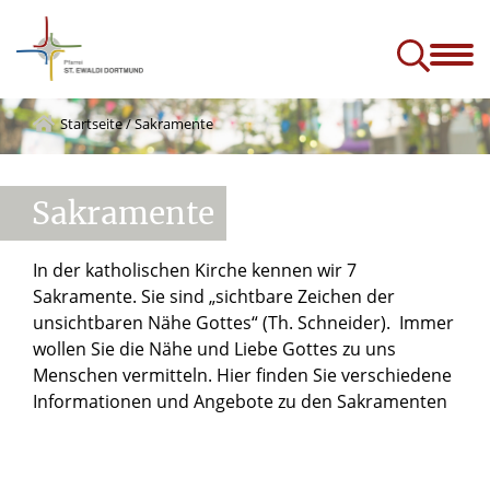
ik
A-Z
Kontakt und Menschen
Services
Projekte & Zukunft
e)
Startseite
/
Sakramente
Sakramente
In der katholischen Kirche kennen wir 7
Sakramente. Sie sind „sichtbare Zeichen der
unsichtbaren Nähe Gottes“ (Th. Schneider). Immer
wollen Sie die Nähe und Liebe Gottes zu uns
Menschen vermitteln. Hier finden Sie verschiedene
Informationen und Angebote zu den Sakramenten