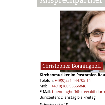
Ansprechpartner
Christopher
Bönninghoff
Kirchenmusiker im Pastoralen Rau
Telefon:
+49(0)231 444705-14
Mobil:
+49(0)160 95556846
E-Mail:
boenninghoff@st-ewaldi-dor
Bürozeiten: Dienstag bis Freitag
Egbertstraße 15