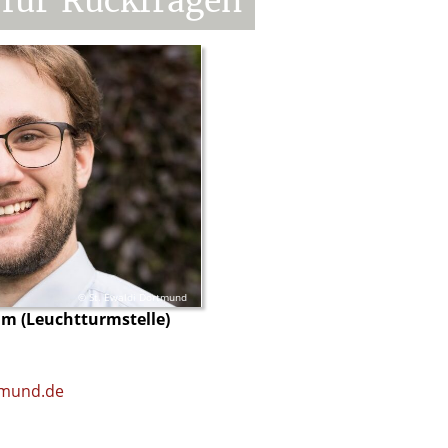
für
Rückfragen
© St. Ewaldi Dortmund
m (Leuchtturmstelle)
tmund.de