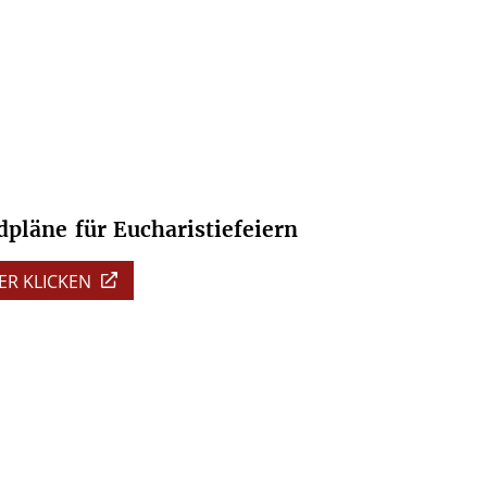
dpläne
für
Eucharistiefeiern
ER KLICKEN