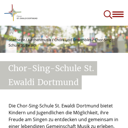
ik
A-Z
Kontakt und Menschen
Services
Projekte & Zukunft
e)
Startseite
/
Kirchenmusik
/
Chöre und Ensembles
/
Chor-Sing-
Schule St. Ewaldi
Chor-Sing-Schule
St.
Ewaldi
Dortmund
Die Chor-Sing-Schule St. Ewaldi Dortmund bietet
Kindern und Jugendlichen die Möglichkeit, ihre
Freude am Singen zu entdecken und gemeinsam in
einer lebendigen Gemeinschaft Musik zu erleben.