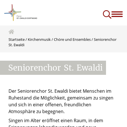
ik
A-Z
Kontakt und Menschen
Services
Projekte & Zukunft
e)
Startseite
/
Kirchenmusik
/
Chöre und Ensembles
/
Seniorenchor
St. Ewaldi
Seniorenchor
St.
Ewaldi
Der Seniorenchor St. Ewaldi bietet Menschen im
Ruhestand die Möglichkeit, gemeinsam zu singen
und sich in einer offenen, freundlichen
Atmosphäre zu begegnen.
Singen im Alter eröffnet einen Raum, in dem