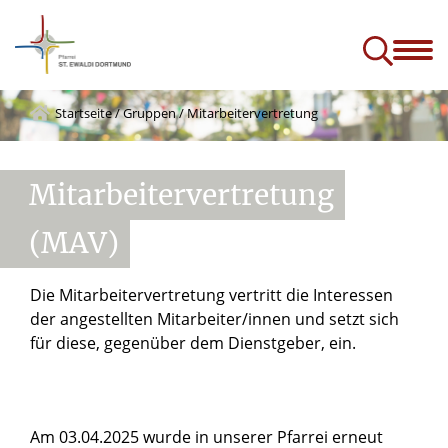
ik
A-Z
Kontakt und Menschen
Services
Projekte & Zukunft
e)
Startseite
/
Gruppen
/
Mitarbeitervertretung
Mitarbeitervertretung
(MAV)
Die Mitarbeitervertretung vertritt die Interessen
der angestellten Mitarbeiter/innen und setzt sich
für diese, gegenüber dem Dienstgeber, ein.
Am 03.04.2025 wurde in unserer Pfarrei erneut