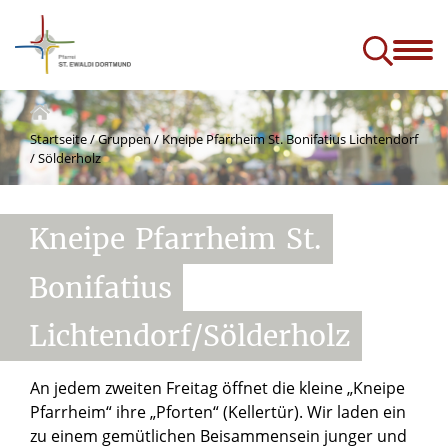
ik
A-Z
Kontakt und Menschen
Services
Projekte & Zukunft
e)
Startseite
/
Gruppen
/
Kneipe Pfarrheim St. Bonifatius Lichtendorf
/ Sölderholz
Kneipe
Pfarrheim
St.
Bonifatius
Lichtendorf/Sölderholz
An jedem zweiten Freitag öffnet die kleine „Kneipe
Pfarrheim“ ihre „Pforten“ (Kellertür). Wir laden ein
zu einem gemütlichen Beisammensein junger und