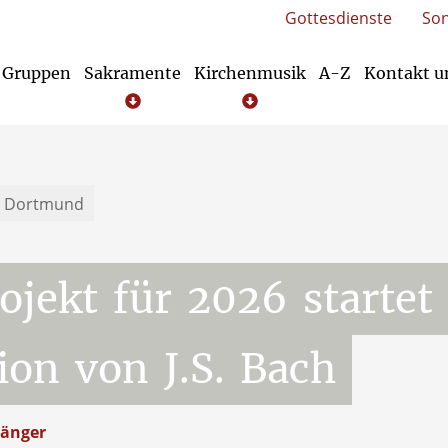
Gottesdienste
Son
Gruppen
Sakramente
Kirchenmusik
A-Z
Kontakt 
Die Erstkommunion (Eucharistie)
di Dortmund
ojekt
für
2026
startet
ion
von
J.S.
Bach
sänger